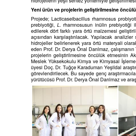
hidrojellerin yeşil sentez yöntemiyle geliştirilmesi
Yeni ürün ve projelerin geliştirilmesine öncü
Projede; Lacticaseibacillus rhamnosus probiyot
prebiyotiği,
L.
rhamnosusun inülin prebiyotiği i
edilerek dört farklı yara örtü malzemesi geliştiri
açısından karşılaştırılacak. Yapılacak analizler
hidrojeller belirlenerek yara örtü materyali ola
eden Prof. Dr. Derya Önal Darılmaz, çalışmanın
projelerin geliştirilmesine öncülük etmesinin A
Meslek Yüksekokulu Kimya ve Kimyasal İşleme Te
üyesi Doç. Dr. Tuğçe Karaduman Yeşildal araştırm
görevlendirilecek. Bu sayede genç araştırmacıla
yürütücüsü Prof. Dr. Derya Önal Darılmaz ve araşt