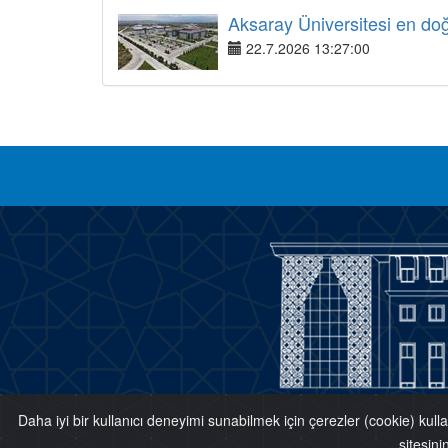
Aksaray Üniversitesi en doğr
22.7.2026 13:27:00
eviri
Daha iyi bir kullanıcı deneyimi sunabilmek için çerezler (cookie) kull
sitesini