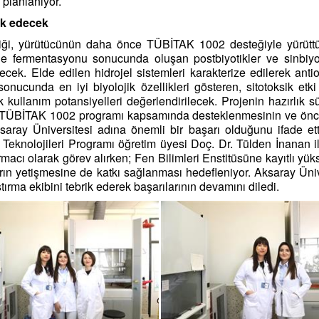
 planlanıyor.
lük edecek
iği, yürütücünün daha önce TÜBİTAK 1002 desteğiyle yürüttüğü
le fermentasyonu sonucunda oluşan postbiyotikler ve sinbiyot
lecek. Elde edilen hidrojel sistemleri karakterize edilerek antio
 sonucunda en iyi biyolojik özellikleri gösteren, sitotoksik e
rak kullanım potansiyelleri değerlendirilecek. Projenin hazırl
 TÜBİTAK 1002 programı kapsamında desteklenmesinin ve önceki
ksaray Üniversitesi adına önemli bir başarı olduğunu ifade ett
knolojileri Programı öğretim üyesi Doç. Dr. Tülden İnanan i
acı olarak görev alırken; Fen Bilimleri Enstitüsüne kayıtlı yük
rın yetişmesine de katkı sağlanması hedefleniyor. Aksaray Ünive
ırma ekibini tebrik ederek başarılarının devamını diledi.