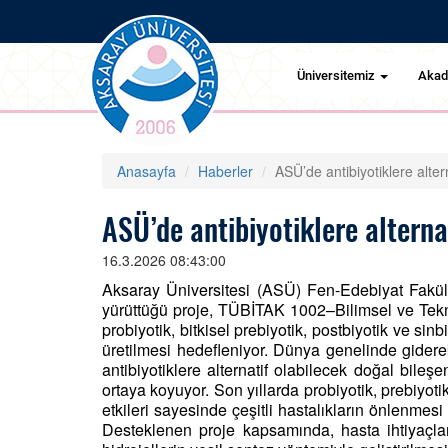
Üniversitemiz
Aka
Anasayfa
Haberler
ASÜ’de antibiyotiklere altern
ASÜ’de antibiyotiklere alterna
16.3.2026 08:43:00
Aksaray Üniversitesi (ASÜ) Fen-Edebiyat Fakült
yürüttüğü proje, TÜBİTAK 1002–Bilimsel ve Tek
probiyotik, bitkisel prebiyotik, postbiyotik ve si
üretilmesi hedefleniyor. Dünya genelinde giderek
antibiyotiklere alternatif olabilecek doğal bileşe
ortaya koyuyor. Son yıllarda probiyotik, prebiyoti
etkileri sayesinde çeşitli hastalıkların önlenmesi
Desteklenen proje kapsamında, hasta ihtiyaçlar