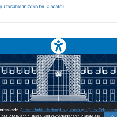
u tercihlerinizden biri olacaktır
anılmaktadır.
Çerezler hakkında detaylı bilgi almak için Çerez Politikası'nı 
Konum
n bazı özelliklerinin işlevselliğini kaybedebileceğini dikkate alın
Kabu