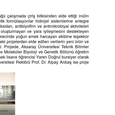
 çalışmada çiriş bitkisinden elde ettiği inülin
ik formülasyonlar hidrojel sistemlerine entegre
ksidan, antibiyofilm ve antimikrobiyal aktiviteleri
tki oluşturmayan ve yara iyileşmesini destekleyen
ık sürecinde yoğun emek harcayan ekibine teşekkür
 projelerden elde edilen verilerin yeni ürün ve
i. Projede, Aksaray Üniversitesi Teknik Bilimler
le Moleküler Biyoloji ve Genetik Bölümü öğretim
sek lisans öğrencisi Yaren Doğrul bursiyer olarak
rsitesi Rektörü Prof. Dr. Alpay Arıbaş ise proje