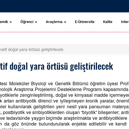
demik
Öğrenci
Araştırma
E-Üniversite
Kalite
Inter
atif doğal yara örtüsü geliştirilecek
tif doğal yara örtüsü geliştirilecek
esi Moleküler Biyoloji ve Genetik Bölümü öğretim üyesi Prof
nolojik Araştırma Projelerini Destekleme Programı kapsamınd
nbiyotiklerle zenginleştirilmiş, doğal ve kimyasal madde içermeye
 artan antibiyotik direnci ve iyileşmeyen kronik yaralar, öneml
nler kullanılarak geliştirilen yeni nesil yara pansuman materyalle
k, postbiyotik ve sinbiyotiklerden oluşan “biyotik” bileşenler; 
 ve tedavisinde yaygın biçimde araştırılmakta ve antibiyotiklere p
ı da göz önünde bulundurularak enjekte edilebilir ve kendi ke